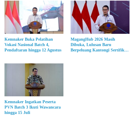
Kemnaker Buka Pelatihan
MagangHub 2026 Masih
Vokasi Nasional Batch 4,
Dibuka, Lulusan Baru
Pendaftaran hingga 12 Agustus
Berpeluang Kantongi Sertifikat
BNSP
Kemnaker Ingatkan Peserta
PVN Batch 3 Ikuti Wawancara
hingga 15 Juli