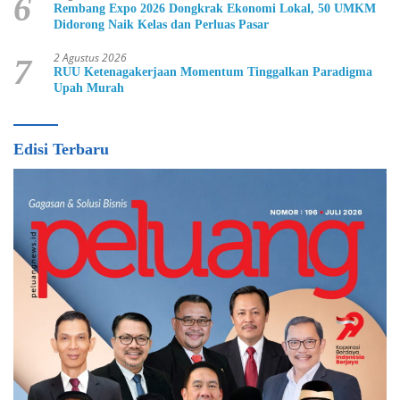
6
Rembang Expo 2026 Dongkrak Ekonomi Lokal, 50 UMKM
Didorong Naik Kelas dan Perluas Pasar
2 Agustus 2026
7
RUU Ketenagakerjaan Momentum Tinggalkan Paradigma
Upah Murah
Edisi Terbaru