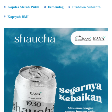
Kopdes Merah Putih
kemendag
Prabowo Subianto
Kopsyah BMI