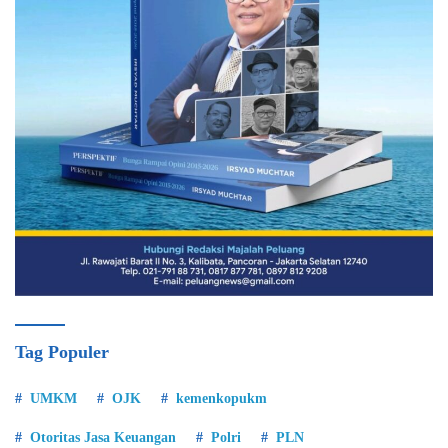
Tag Populer
UMKM
OJK
kemenkopukm
Otoritas Jasa Keuangan
Polri
PLN