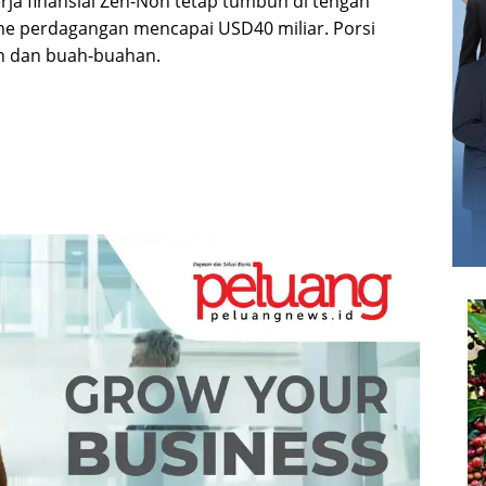
ja finansial Zen-Noh tetap tumbuh di tengah
ume perdagangan mencapai USD40 miliar. Porsi
an dan buah-buahan.