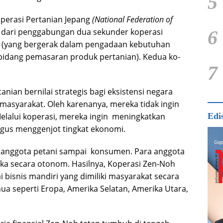
5
perasi Pertanian Jepang
(National Federation of
 dari penggabungan dua sekunder koperasi
6
(yang ber­gerak dalam pengadaan kebutuhan
bidang pemasaran pro­duk pertanian). Kedua ko­
7
nian bernilai strategis bagi eksistensi negara
syarakat. Oleh karenanya, mereka tidak ingin
Melalui koperasi, mereka ingin meningkatkan
Edi
ligus menggenjot tingkat ekonomi.
i anggota petani sampai konsumen. Para anggota
reka secara otonom. Hasilnya, Koperasi Zen-Noh
isnis mandiri yang dimiliki masyarakat secara
ua seperti Eropa, Amerika Selatan, Amerika Utara,