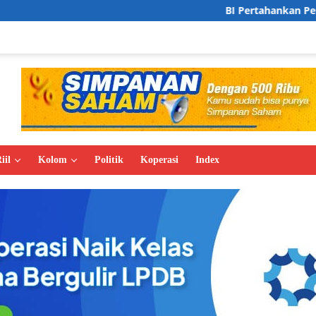
BI Pertahankan Pertumbuhan Ekonomi
iil
Kolom
Politik
Koperasi
Index