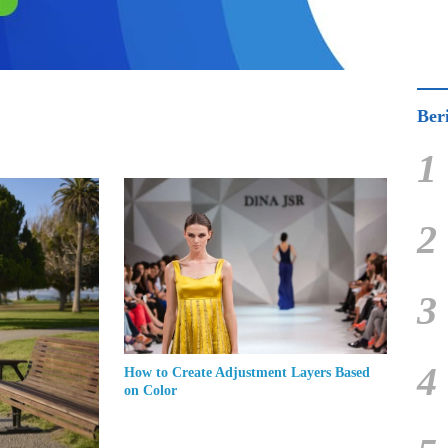
Ber
1
2
3
4
How to Create Adjustment Layers Based
on Color