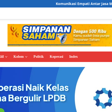
Komunikasi Empati Antar Jasa Marga Raih Dua Pen
iil
Kolom
Politik
Koperasi
Index