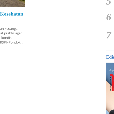
5
 Kesehatan
6
dan keuangan
7
t praktis agar
 kondisi
nik RSPI–Pondok…
Edi