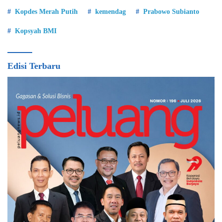
Kopdes Merah Putih
kemendag
Prabowo Subianto
Kopsyah BMI
Edisi Terbaru