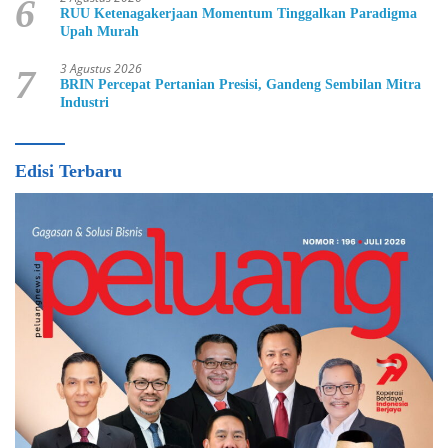
6
RUU Ketenagakerjaan Momentum Tinggalkan Paradigma
Upah Murah
3 Agustus 2026
7
BRIN Percepat Pertanian Presisi, Gandeng Sembilan Mitra
Industri
Edisi Terbaru