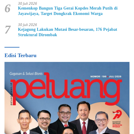
30 Juli 2026
6
Kemenkop Bangun Tiga Gerai Kopdes Merah Putih di
Jayawijaya, Target Dongkrak Ekonomi Warga
30 Juli 2026
7
Kejagung Lakukan Mutasi Besar-besaran, 176 Pejabat
Struktural Dirombak
Edisi Terbaru