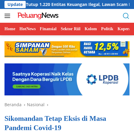
Langsung
utup 1.220 Entitas Keuangan Ilegal, Lawan Scam Digital
Update
ke
konten
Home
HotNews
Finansial
Sektor Riil
Kolom
Politik
Koperasi
Beranda
Nasional
Sikomandan Tetap Eksis di Masa
Pandemi Covid-19