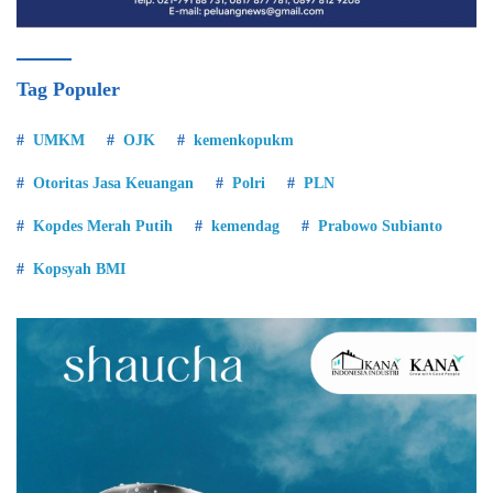
Tag Populer
UMKM
OJK
kemenkopukm
Otoritas Jasa Keuangan
Polri
PLN
Kopdes Merah Putih
kemendag
Prabowo Subianto
Kopsyah BMI