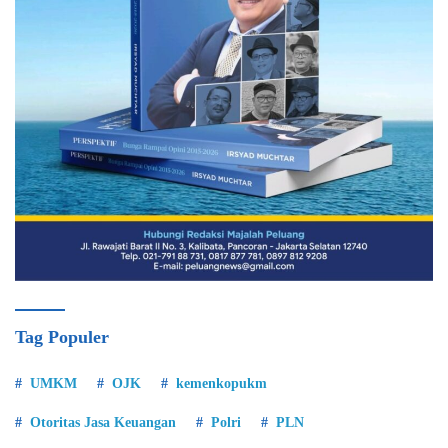
Tag Populer
UMKM
OJK
kemenkopukm
Otoritas Jasa Keuangan
Polri
PLN