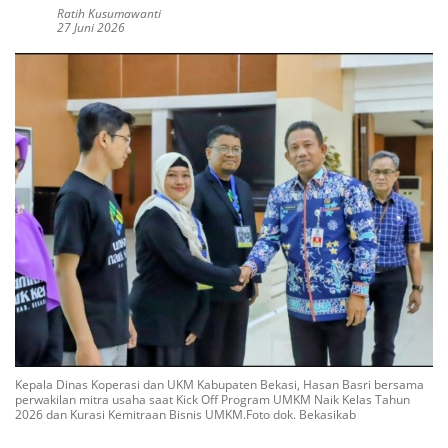
Ratih Kusumawanti
27 Juni 2026
Kepala Dinas Koperasi dan UKM Kabupaten Bekasi, Hasan Basri bersama
perwakilan mitra usaha saat Kick Off Program UMKM Naik Kelas Tahun
2026 dan Kurasi Kemitraan Bisnis UMKM.Foto dok. Bekasikab