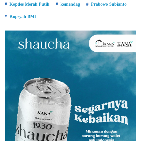
Kopdes Merah Putih
kemendag
Prabowo Subianto
Kopsyah BMI