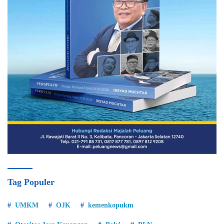
Tag Populer
UMKM
OJK
kemenkopukm