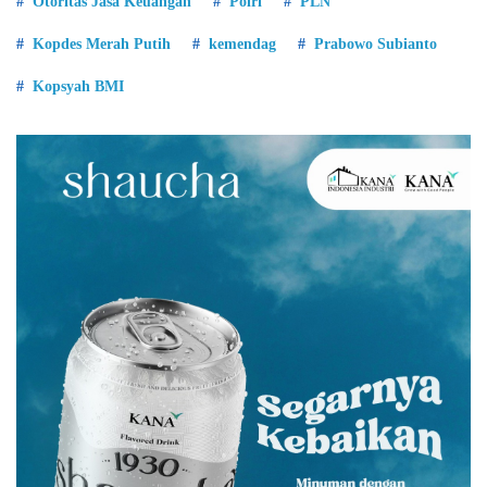
Otoritas Jasa Keuangan
Polri
PLN
Kopdes Merah Putih
kemendag
Prabowo Subianto
Kopsyah BMI