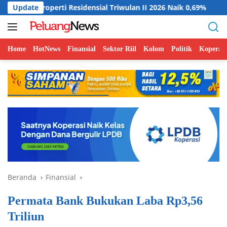
Langsung
i Residensial Triwulan II 2026 Naik 0,69%
Update
Indonesia Doro
ke
konten
Home
HotNews
Finansial
Sektor Riil
Kolom
Politik
Koperasi
Beranda
Finansial
Permata Bank Bukukan Laba Rp3,56
Triliun