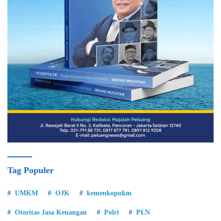
Tag Populer
UMKM
OJK
kemenkopukm
Otoritas Jasa Keuangan
Polri
PLN