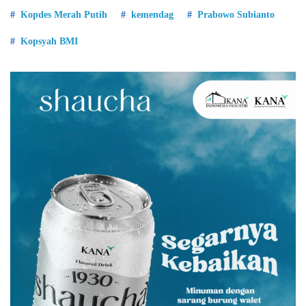
Kopdes Merah Putih
kemendag
Prabowo Subianto
Kopsyah BMI