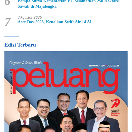
6
Pompa Surya Kementerian PU Selamatkan 250 Hektare
Sawah di Majalengka
3 Agustus 2026
7
Acer Day 2026, Kenalkan Swift Air 14 AI
Edisi Terbaru