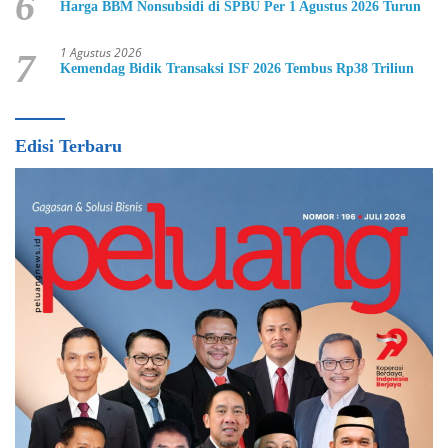
6
Harga BBM Nonsubsidi di SPBU Per 1 Agustus 2026 Turun
1 Agustus 2026
7
Kemendag Bidik Transaksi ISF 2026 Tembus Rp38 Triliun
Edisi Terbaru