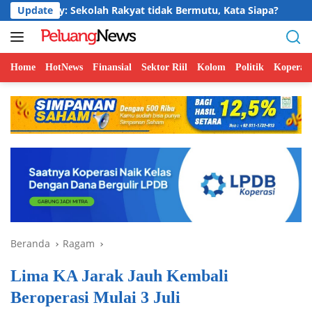
Langsung
 Sekolah Rakyat tidak Bermutu, Kata Siapa?
Update
Jelajah Ku
ke
konten
Home
HotNews
Finansial
Sektor Riil
Kolom
Politik
Koperasi
Beranda
Ragam
Lima KA Jarak Jauh Kembali
Beroperasi Mulai 3 Juli