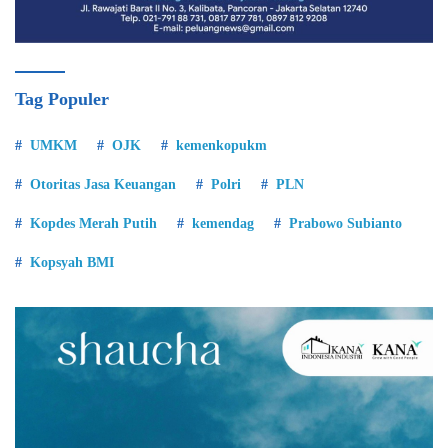
Tag Populer
UMKM
OJK
kemenkopukm
Otoritas Jasa Keuangan
Polri
PLN
Kopdes Merah Putih
kemendag
Prabowo Subianto
Kopsyah BMI