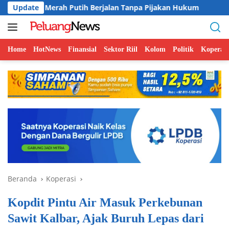
Langsung
 Putih Berjalan Tanpa Pijakan Hukum
Update
BI Pertahankan Pe
ke
konten
Home
HotNews
Finansial
Sektor Riil
Kolom
Politik
Koperasi
Beranda
Koperasi
Kopdit Pintu Air Masuk Perkebunan
Sawit Kalbar, Ajak Buruh Lepas dari