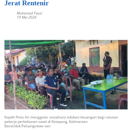
Jerat Rentenir
Muhamad Fauzi
19 Mei 2026
kopdit pintu air rentenir
Kopdit Pintu Air menggelar sosialisasi edukasi keuangan bagi ratusan
pekerja perkebunan sawit di Ketapang, Kalimantan
Barat/dok.Peluangnews-van