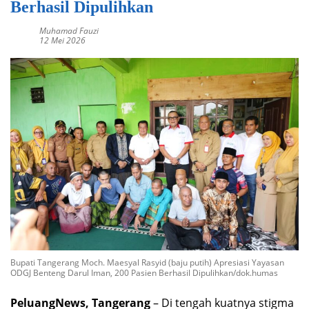
Berhasil Dipulihkan
Muhamad Fauzi
12 Mei 2026
Bupati Tangerang Moch. Maesyal Rasyid (baju putih) Apresiasi Yayasan
ODGJ Benteng Darul Iman, 200 Pasien Berhasil Dipulihkan/dok.humas
PeluangNews, Tangerang
– Di tengah kuatnya stigma