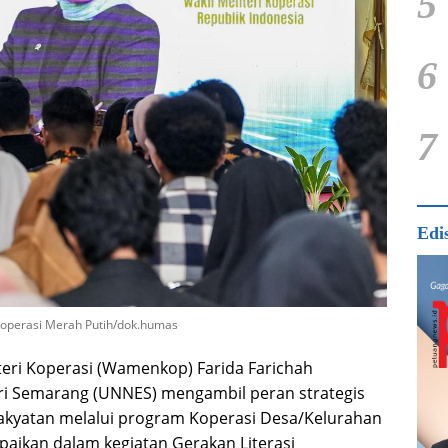
5
6
7
Edi
operasi Merah Putih/dok.humas
eri Koperasi (Wamenkop) Farida Farichah
ri Semarang (UNNES) mengambil peran strategis
akyatan melalui program Koperasi Desa/Kelurahan
paikan dalam kegiatan Gerakan Literasi