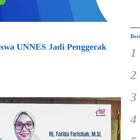
Ber
swa UNNES Jadi Penggerak
1
2
3
4