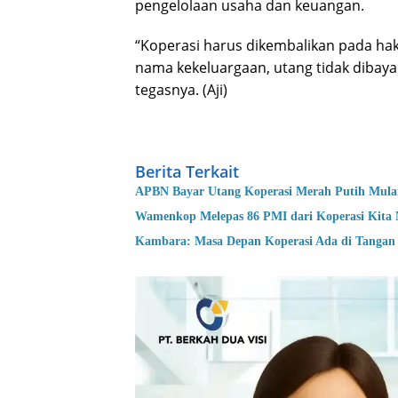
pengelolaan usaha dan keuangan.
“Koperasi harus dikembalikan pada hak
nama kekeluargaan, utang tidak dibaya
tegasnya. (Aji)
wamenkop di unnes
Berita Terkait
APBN Bayar Utang Koperasi Merah Putih Mula
Wamenkop Melepas 86 PMI dari Koperasi Kita 
Kambara: Masa Depan Koperasi Ada di Tanga