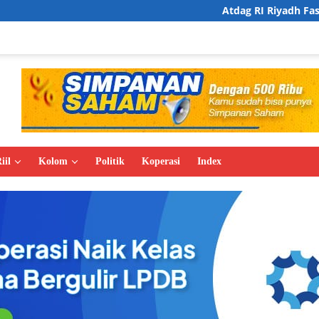
Atdag RI Riyadh Fasilitasi Business Ma
iil
Kolom
Politik
Koperasi
Index