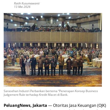
Ratih Kusumawanti
13 Mei 2026
Sarasehan Industri Perbankan bertema “Penerapan Konsep Business
Judgement Rule terhadap Kredit Macet di Bank.
PeluangNews, Jakarta
— Otoritas Jasa Keuangan (OJK)