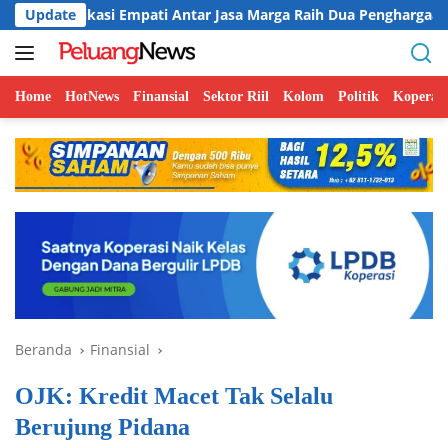
Langsung
 Empati Antar Jasa Marga Raih Dua Penghargaan
Update
Coffee
ke
konten
Home
HotNews
Finansial
Sektor Riil
Kolom
Politik
Koperasi
Beranda
Finansial
OJK: Kredit Macet Tak Selalu
Berujung Pidana