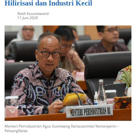
Hilirisasi dan Industri Kecil
Ratih Kusumawanti
11 Juni 2026
Menteri Perindustrian Agus Gumiwang Kartasasmita/ Kemenperin –
PeluangNews