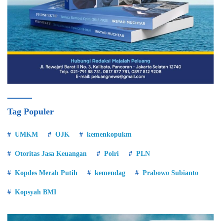
Tag Populer
UMKM
OJK
kemenkopukm
Otoritas Jasa Keuangan
Polri
PLN
Kopdes Merah Putih
kemendag
Prabowo Subianto
Kopsyah BMI