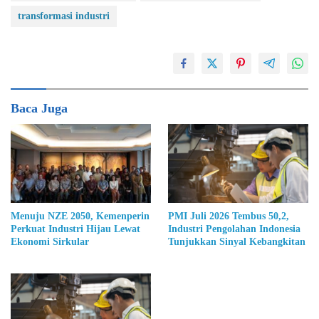
transformasi industri
Baca Juga
Menuju NZE 2050, Kemenperin
PMI Juli 2026 Tembus 50,2,
Perkuat Industri Hijau Lewat
Industri Pengolahan Indonesia
Ekonomi Sirkular
Tunjukkan Sinyal Kebangkitan