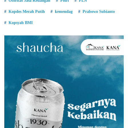
Otoritas Jasa Keuangan
Polri
PLN
Kopdes Merah Putih
kemendag
Prabowo Subianto
Kopsyah BMI