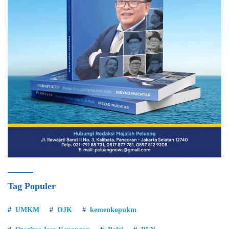
Tag Populer
UMKM
OJK
kemenkopukm