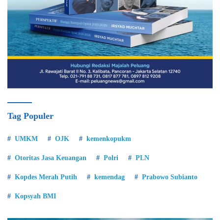
Tag Populer
UMKM
OJK
kemenkopukm
Otoritas Jasa Keuangan
Polri
PLN
Kopdes Merah Putih
kemendag
Prabowo Subianto
Kopsyah BMI