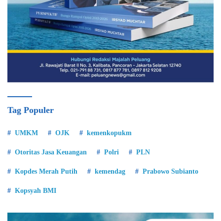
Tag Populer
UMKM
OJK
kemenkopukm
Otoritas Jasa Keuangan
Polri
PLN
Kopdes Merah Putih
kemendag
Prabowo Subianto
Kopsyah BMI