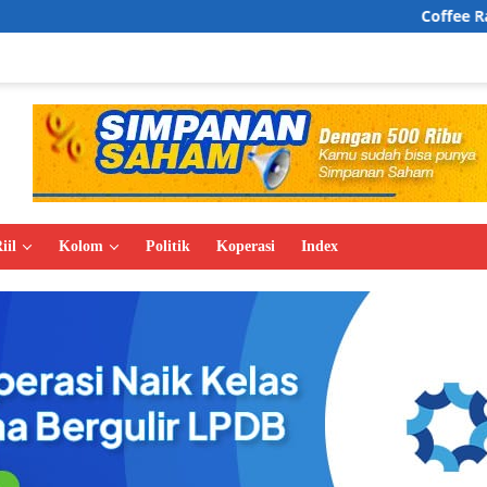
Coffee Rave, Wajah Baru 
iil
Kolom
Politik
Koperasi
Index