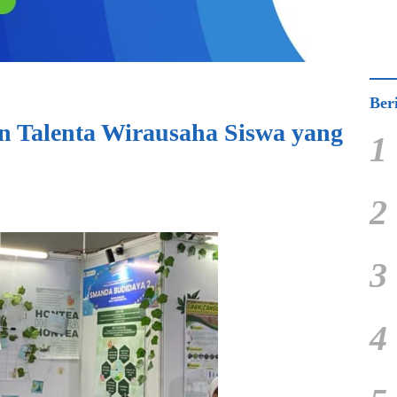
Ber
 Talenta Wirausaha Siswa yang
1
2
3
4