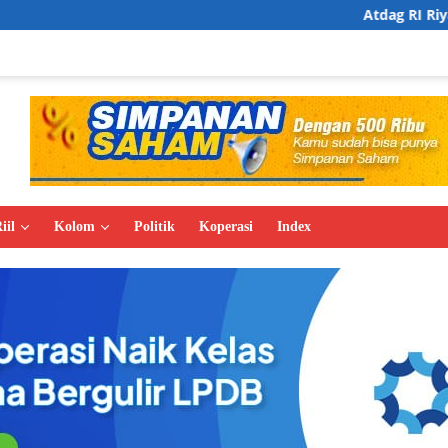
Atdag RI Riyadh Fasilitasi Bu
iil
Kolom
Politik
Koperasi
Index