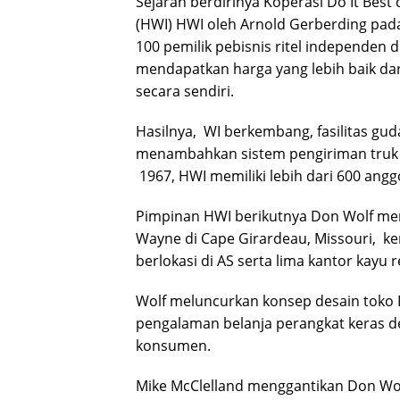
Sejarah berdirinya Koperasi Do It Bes
(HWI) HWI oleh Arnold Gerberding pada 
100 pemilik pebisnis ritel independen d
mendapatkan harga yang lebih baik da
secara sendiri.
Hasilnya, WI berkembang, fasilitas g
menambahkan sistem pengiriman truk p
1967, HWI memiliki lebih dari 600 angg
Pimpinan HWI berikutnya Don Wolf mem
Wayne di Cape Girardeau, Missouri, 
berlokasi di AS serta lima kantor kayu r
Wolf meluncurkan konsep desain toko 
pengalaman belanja perangkat keras 
konsumen.
Mike McClelland menggantikan Don Wol