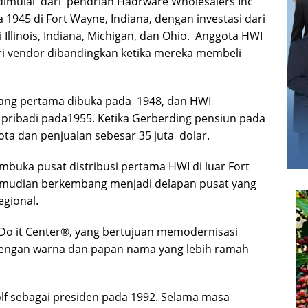
t dimulai dari pendrian Hadrware Wholesalers Inc
1945 di Fort Wayne, Indiana, dengan investasi dari
i Illinois, Indiana, Michigan, dan Ohio. Anggota HWI
ri vendor dibandingkan ketika mereka membeli
udang pertama dibuka pada 1948, dan HWI
ribadi pada1955. Ketika Gerberding pensiun pada
ota dan penjualan sebesar 35 juta dolar.
buka pusat distribusi pertama HWI di luar Fort
kemudian berkembang menjadi delapan pusat yang
egional.
Do it Center®, yang bertujuan memodernisasi
dengan warna dan papan nama yang lebih ramah
f sebagai presiden pada 1992. Selama masa