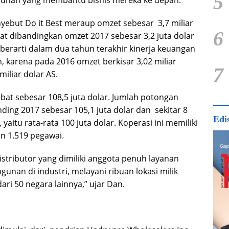
5
uhan yang membantu bisnis mereka ke depan.
but Do it Best meraup omzet sebesar 3,7 miliar
6
at dibandingkan omzet 2017 sebesar 3,2 juta dolar
berarti dalam dua tahun terakhir kinerja keuangan
n, karena pada 2016 omzet berkisar 3,02 miliar
7
iliar dolar AS.
bat sebesar 108,5 juta dolar. Jumlah potongan
ding 2017 sebesar 105,1 juta dolar dan sekitar 8
Edi
aitu rata-rata 100 juta dolar. Koperasi ini memiliki
an 1.519 pegawai.
distributor yang dimiliki anggota penuh layanan
nan di industri, melayani ribuan lokasi milik
ari 50 negara lainnya,” ujar Dan.