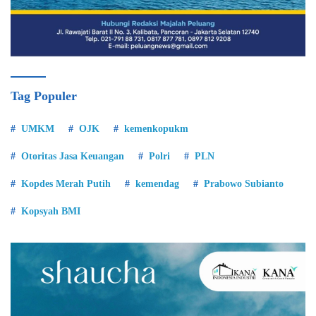
Tag Populer
UMKM
OJK
kemenkopukm
Otoritas Jasa Keuangan
Polri
PLN
Kopdes Merah Putih
kemendag
Prabowo Subianto
Kopsyah BMI