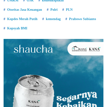
UMKM
OJK
kemenkopukm
Otoritas Jasa Keuangan
Polri
PLN
Kopdes Merah Putih
kemendag
Prabowo Subianto
Kopsyah BMI