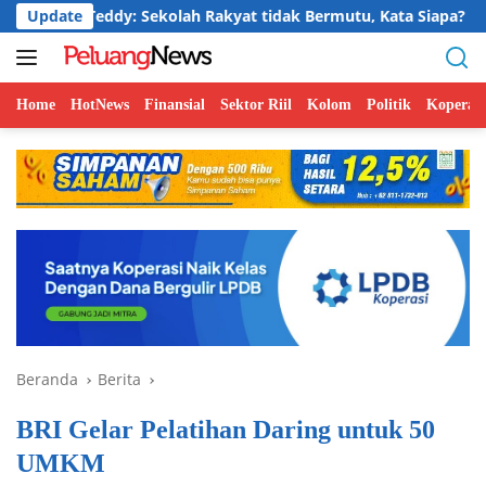
Langsung
eddy: Sekolah Rakyat tidak Bermutu, Kata Siapa?
Update
Jelaja
ke
konten
Home
HotNews
Finansial
Sektor Riil
Kolom
Politik
Koperasi
Beranda
Berita
BRI Gelar Pelatihan Daring untuk 50
UMKM