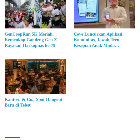
GenCoopRun 5K Meriah,
Cove Luncurkan Aplikasi
Kemenkop Gandeng Gen Z
Komunitas, Jawab Tren
Rayakan Harkopnas ke-79
Kesepian Anak Muda
Perkotaan
Kanteen & Co., Spot Hangout
Baru di Tebet