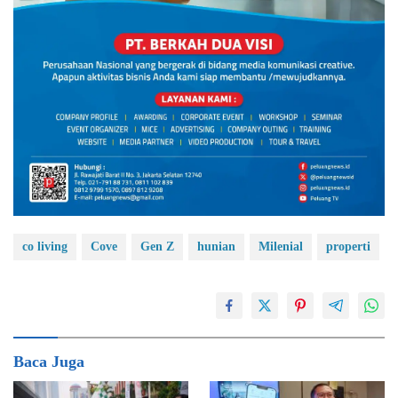
co living
Cove
Gen Z
hunian
Milenial
properti
Baca Juga