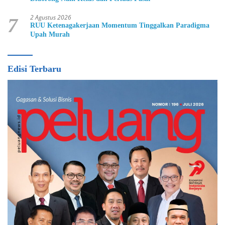
2 Agustus 2026
7
RUU Ketenagakerjaan Momentum Tinggalkan Paradigma
Upah Murah
Edisi Terbaru