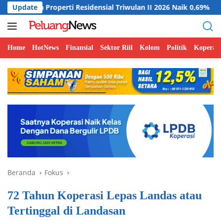
Langsung
roperti Residensial Triwulan II 2026 Naik 0,69%
Update
Indonesi
ke
konten
Home
HotNews
Finansial
Sektor Riil
Kolom
Politik
Koperasi
Beranda
Fokus
72 Tahun Koperasi Lepas Landas atau
Tertinggal di Landasan