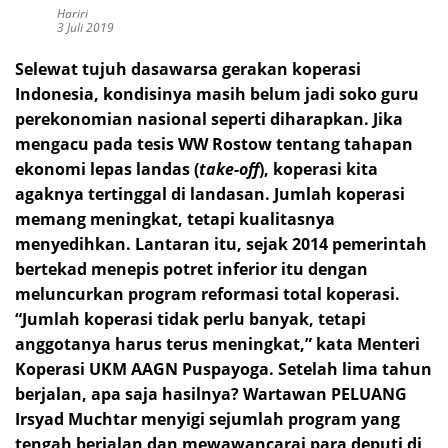
Hariri
3 Juli 2019
Selewat tujuh dasawarsa gerakan koperasi
Indonesia, kondisinya masih belum jadi soko guru
perekonomian nasional seperti diharapkan.
Jika
mengacu pada tesis WW Rostow tentang tahapan
ekonomi lepas landas (
take-off
), koperasi kita
agaknya tertinggal di landasan. Jumlah koperasi
memang meningkat, tetapi kualitasnya
menyedihkan. Lantaran itu, sejak 2014 pemerintah
bertekad menepis potret inferior itu dengan
meluncurkan program reformasi total koperasi.
“Jumlah koperasi tidak perlu banyak, tetapi
anggotanya harus terus meningkat,” kata Menteri
Koperasi UKM AAGN Puspayoga. Setelah lima tahun
berjalan, apa saja hasilnya? Wartawan PELUANG
Irsyad Muchtar menyigi sejumlah program yang
tengah berjalan dan mewawancarai para deputi di