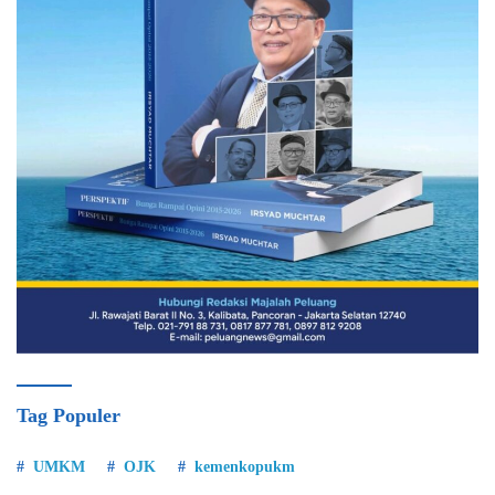
Tag Populer
UMKM
OJK
kemenkopukm