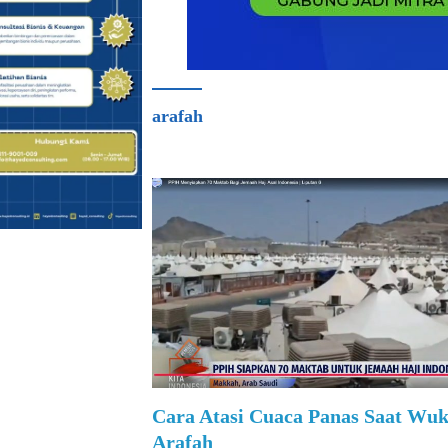
arafah
Cara Atasi Cuaca Panas Saat Wuk
Arafah