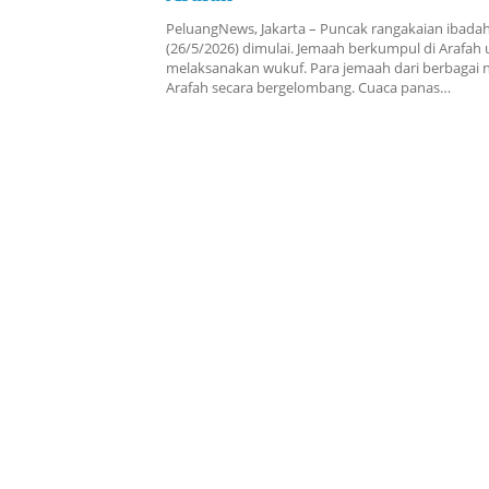
PeluangNews, Jakarta – Puncak rangakaian ibadah h
(26/5/2026) dimulai. Jemaah berkumpul di Arafah
melaksanakan wukuf. Para jemaah dari berbagai n
Arafah secara bergelombang. Cuaca panas…