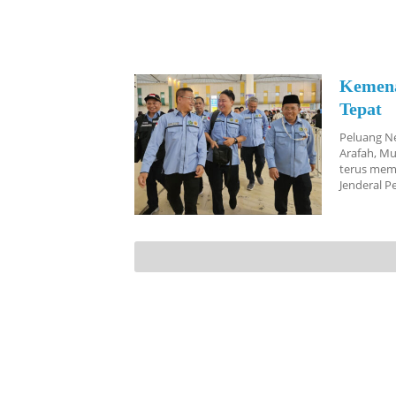
Kemena
Tepat
Peluang Ne
Arafah, Mu
terus memp
Jenderal P