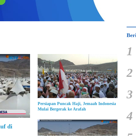
Ber
1
2
3
Persiapan Puncak Haji, Jemaah Indonesia
Mulai Bergerak ke Arafah
4
uf di