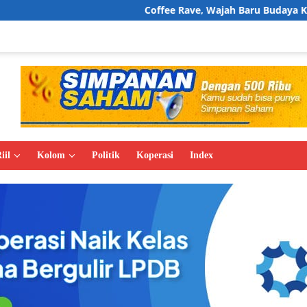
Coffee Rave, Wajah Baru Budaya Kopi di Jakarta
iil
Kolom
Politik
Koperasi
Index