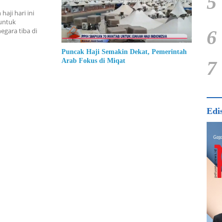
5
aji hari ini
 untuk
egara tiba di
6
Puncak Haji Semakin Dekat, Pemerintah
7
Arab Fokus di Miqat
Edi