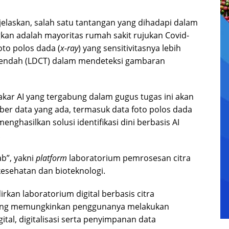
elaskan, salah satu tantangan yang dihadapi dalam
an adalah mayoritas rumah sakit rujukan Covid-
to polos dada (
x-ray
) yang sensitivitasnya lebih
 rendah (LDCT) dalam mendeteksi gambaran
kar AI yang tergabung dalam gugus tugas ini akan
er data yang ada, termasuk data foto polos dada
enghasilkan solusi identifikasi dini berbasis AI
.
b”, yakni
platform
laboratorium pemrosesan citra
 kesehatan dan bioteknologi.
rkan laboratorium digital berbasis citra
 yang memungkinkan penggunanya melakukan
igital, digitalisasi serta penyimpanan data