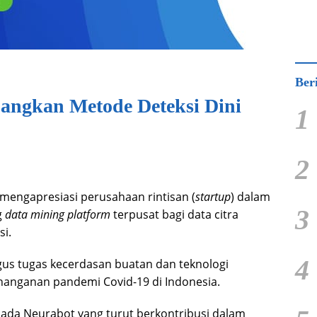
Ber
angkan Metode Deteksi Dini
1
2
mengapresiasi perusahaan rintisan (
startup
) dalam
3
g
data mining platform
terpusat bagi data citra
si.
4
gus tugas kecerdasan buatan dan teknologi
enanganan pandemi Covid-19 di Indonesia.
pada Neurabot yang turut berkontribusi dalam