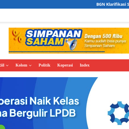
BGN Klarifikasi Soal Pembukaan 1
iil
Kolom
Politik
Koperasi
Index