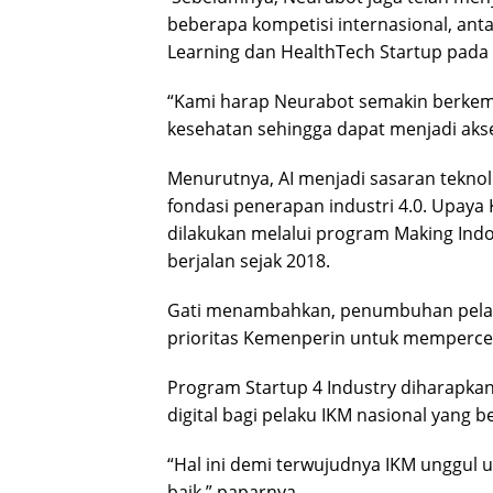
beberapa kompetisi internasional, anta
Learning dan HealthTech Startup pada 
“Kami harap Neurabot semakin berkemb
kesehatan sehingga dapat menjadi aksel
Menurutnya, AI menjadi sasaran teknolo
fondasi penerapan industri 4.0. Upa
dilakukan melalui program Making Indon
berjalan sejak 2018.
Gati menambahkan, penumbuhan pel
prioritas Kemenperin untuk mempercep
Program Startup 4 Industry diharapkan
digital bagi pelaku IKM nasional yang
“Hal ini demi terwujudnya IKM unggul 
baik,” paparnya.