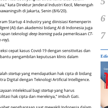
5
,” kata Direktur Jenderal Industri Kecil, Menengah
waningsih di Jakarta, Senin (8/6/20).
6
ram Startup 4 Industry yang diinisiasi Kemenperin
lligent
(AI) dan akademisi bidang AI di Indonesia juga
7
apan teknologi
deep learning
pada pemeriksaan
CT-
x-ray
).
eksi cepat kasus Covid-19 dengan sensitivitas dan
Edi
embantu pengambilan keputusan klinis dalam
dalah
startup
yang mendapatkan hak cipta di bidang
 Digital dengan Teknologi Artificial Intelligence.
ayaan intelektual bagi
startup
yang harus
silitasi hak cipta dan mereknya,” imbuh Gati.
yabet penghargaan saat mewakili Indonesia dalam