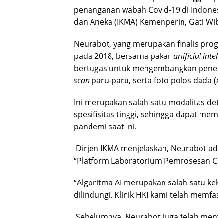
penanganan wabah Covid-19 di Indonesia
dan Aneka (IKMA) Kemenperin, Gati Wiba
Neurabot, yang merupakan finalis prog
pada 2018, bersama pakar
artificial inte
bertugas untuk mengembangkan pener
scan
paru-paru, serta foto polos dada (
Ini merupakan salah satu modalitas det
spesifisitas tinggi, sehingga dapat m
pandemi saat ini.
Dirjen IKMA menjelaskan, Neurabot a
“Platform Laboratorium Pemrosesan Citra
“Algoritma AI merupakan salah satu kek
dilindungi. Klinik HKI kami telah memfa
Sebelumnya, Neurabot juga telah men