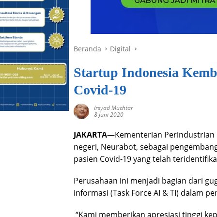
Beranda
Digital
Startup Indonesia Kemb
Covid-19
Irsyad Muchtar
8 Juni 2020
JAKARTA
—Kementerian Perindustrian 
negeri, Neurabot, sebagai pengemban
pasien Covid-19 yang telah teridentifika
Perusahaan ini menjadi bagian dari gu
informasi (Task Force AI & TI) dalam p
“Kami memberikan apresiasi tinggi ke