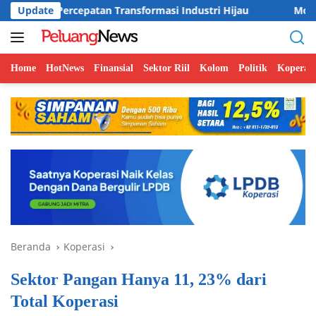
Langsung
cepatan Transformasi Industri Hijau
Update
Moda Integrasi Tra
ke
konten
Home
HotNews
Finansial
Sektor Riil
Kolom
Politik
Koperasi
Beranda
Koperasi
Sektor Pangan Hanya 11, 23% dari
Total Koperasi