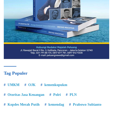
Tag Populer
UMKM
OJK
kemenkopukm
Otoritas Jasa Keuangan
Polri
PLN
Kopdes Merah Putih
kemendag
Prabowo Subianto