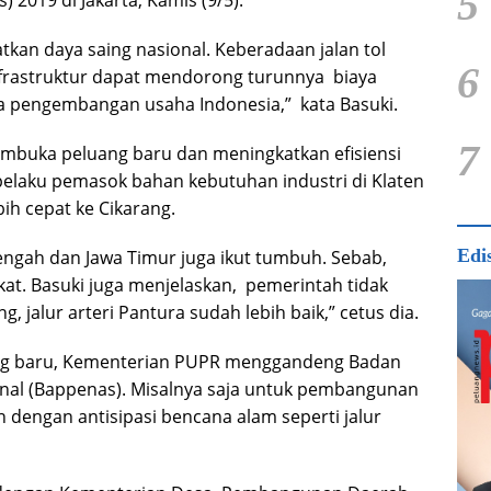
5
2019 di Jakarta, Kamis (9/5).
tkan daya saing nasional. Keberadaan jalan tol
6
rastruktur dapat mendorong turunnya biaya
ala pengembangan usaha Indonesia,” kata Basuki.
7
embuka peluang baru dan meningkatkan efisiensi
 pelaku pemasok bahan kebutuhan industri di Klaten
ih cepat ke Cikarang.
Edi
 Tengah dan Jawa Timur juga ikut tumbuh. Sebab,
at. Basuki juga menjelaskan, pemerintah tidak
, jalur arteri Pantura sudah lebih baik,” cetus dia.
ng baru, Kementerian PUPR menggandeng Badan
al (Bappenas). Misalnya saja untuk pembangunan
 dengan antisipasi bencana alam seperti jalur