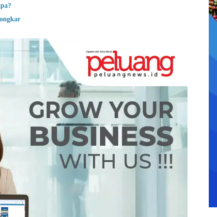
apa?
bongkar