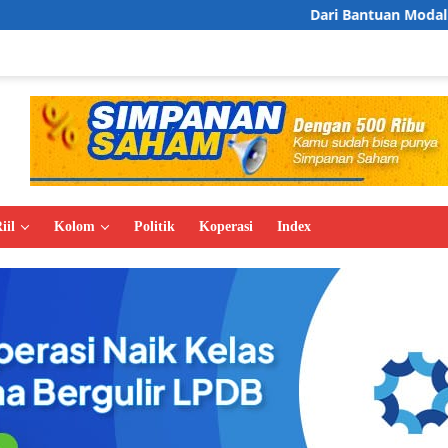
Dari Bantuan Modal Jadi Lapangan Kerj
iil
Kolom
Politik
Koperasi
Index