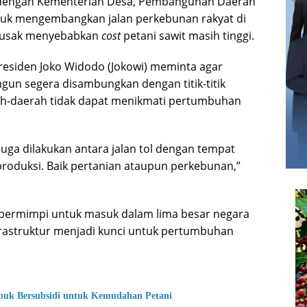
 dengan Kementerian Desa, Pembangunan Daerah
ntuk mengembangkan jalan perkebunan rakyat di
 rusak menyebabkan
cost
petani sawit masih tinggi.
esiden Joko Widodo (Jokowi) meminta agar
angun segera disambungkan dengan titik-titik
rah-daerah tidak dapat menikmati pertumbuhan
juga dilakukan antara jalan tol dengan tempat
t produksi. Baik pertanian ataupun perkebunan,”
t bermimpi untuk masuk dalam lima besar negara
rastruktur menjadi kunci untuk pertumbuhan
puk Bersubsidi untuk Kemudahan Petani