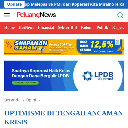
Langsung
elepas 86 PMI dari Koperasi Kita Miraino Hikari ke Jepang
Update
ke
konten
Home
HotNews
Finansial
Sektor Riil
Kolom
Politik
Koperasi
Beranda
Opini
OPTIMISME DI TENGAH ANCAMAN
KRISIS