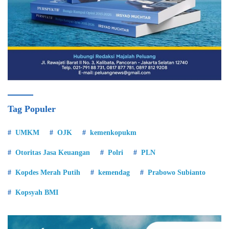
Tag Populer
UMKM
OJK
kemenkopukm
Otoritas Jasa Keuangan
Polri
PLN
Kopdes Merah Putih
kemendag
Prabowo Subianto
Kopsyah BMI