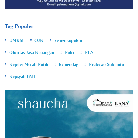
Tag Populer
UMKM
OJK
kemenkopukm
Otoritas Jasa Keuangan
Polri
PLN
Kopdes Merah Putih
kemendag
Prabowo Subianto
Kopsyah BMI