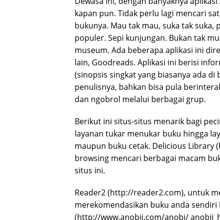
Dewasa ini, dengan banyaknya aplikasi
kapan pun. Tidak perlu lagi mencari s
bukunya. Mau tak mau, suka tak suka, 
populer. Sepi kunjungan. Bukan tak mu
museum. Ada beberapa aplikasi ini dir
lain, Goodreads. Aplikasi ini berisi info
(sinopsis singkat yang biasanya ada di 
penulisnya, bahkan bisa pula berinter
dan ngobrol melalui berbagai grup.
Berikut ini situs-situs menarik bagi pe
layanan tukar menukar buku hingga l
maupun buku cetak. Delicious Library 
browsing mencari berbagai macam buku
situs ini.
Reader2 (http://reader2.com), untuk
merekomendasikan buku anda sendiri k
(http://www.anobii.com/anobi/ anobii