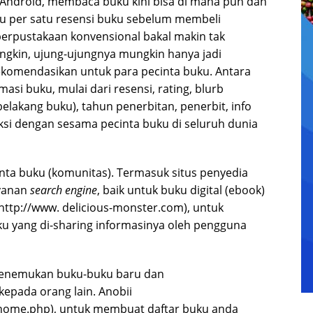
 Android, membaca buku kini bisa di mana pun dan
atu per satu resensi buku sebelum membeli
perpustakaan konvensional bakal makin tak
ngkin, ujung-ujungnya mungkin hanya jadi
ekomendasikan untuk para pecinta buku. Antara
rmasi buku, mulai dari resensi, rating, blurb
belakang buku), tahun penerbitan, penerbit, info
aksi dengan sesama pecinta buku di seluruh dunia
cinta buku (komunitas). Termasuk situs penyedia
ayanan
search engine
, baik untuk buku digital (ebook)
(http://www. delicious-monster.com), untuk
 yang di-sharing informasinya oleh pengguna
 menemukan buku-buku baru dan
epada orang lain. Anobii
_home.php), untuk membuat daftar buku anda