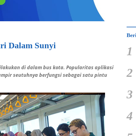
Ber
ri Dalam Sunyi
1
dilakukan di dalam bus
kota
. Popularitas aplikasi
2
mpir seutuhnya berfungsi sebagai satu pintu
3
4