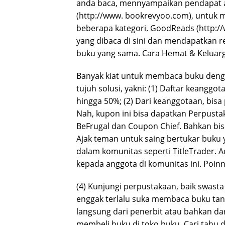
anda baca, mennyampaikan pendapat an
(http://www. bookrevyoo.com), untuk
beberapa kategori. GoodReads (http:/
yang dibaca di sini dan mendapatkan 
buku yang sama. Cara Hemat & Keluar
Banyak kiat untuk membaca buku den
tujuh solusi, yakni: (1) Daftar keanggo
hingga 50%; (2) Dari keanggotaan, bis
Nah, kupon ini bisa dapatkan Perpustaka
BeFrugal dan Coupon Chief. Bahkan bis
Ajak teman untuk saing bertukar buku y
dalam komunitas seperti TitleTrader. 
kepada anggota di komunitas ini. Poin
(4) Kunjungi perpustakaan, baik swast
enggak terlalu suka membaca buku ta
langsung dari penerbit atau bahkan dar
membeli buku di toko buku. Cari tahu d