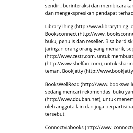
sendiri, berinteraksi dan membicaraka
dan mengekspresikan pendapat terhad
LibraryThing (http://www.librarything.
Booksconnect (http://www. booksconne
buku, penulis dan reseller. Bisa berdi
jaringan orang orang yang menarik, sepe
(http://www.zestr.com, untuk membuat s
(http://www.shelfari.com), untuk shari
teman. BookJetty (http://www.bookjetty
BooksWellRead (http://www. bookswel
sedang mencari rekomendasi buku yan
(http://www.douban.net), untuk mene
oleh anggota lain dan juga berpartisip
tersebut.
Connectviabooks (http://www. connect