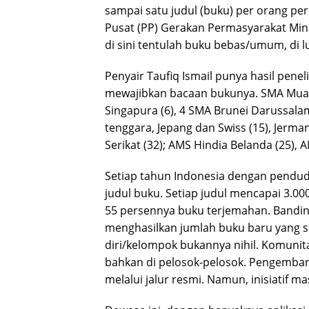
sampai satu judul (buku) per orang pe
Pusat (PP) Gerakan Permasyarakat Mi
di sini tentulah buku bebas/umum, di l
Penyair Taufiq Ismail punya hasil penel
mewajibkan bacaan bukunya. SMA Muang
Singapura (6), 4 SMA Brunei Darussalam 
tenggara, Jepang dan Swiss (15), Jerman
Serikat (32); AMS Hindia Belanda (25), 
Setiap tahun Indonesia dengan pendud
judul buku. Setiap judul mencapai 3.00
55 persennya buku terjemahan. Banding
menghasilkan jumlah buku baru yang s
diri/kelompok bukannya nihil. Komuni
bahkan di pelosok-pelosok. Pengemban
melalui jalur resmi. Namun, inisiatif m