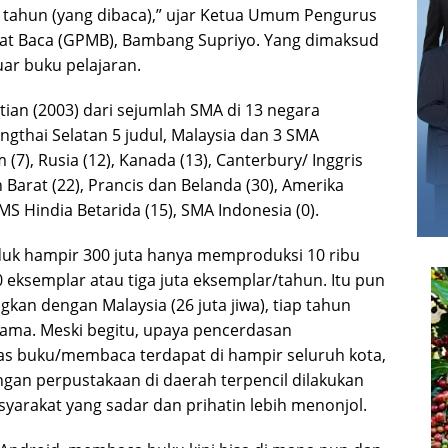
r tahun (yang dibaca),” ujar Ketua Umum Pengurus
nat Baca (GPMB), Bambang Supriyo. Yang dimaksud
uar buku pelajaran.
itian (2003) dari sejumlah SMA di 13 negara
thai Selatan 5 judul, Malaysia dan 3 SMA
(7), Rusia (12), Kanada (13), Canterbury/ Inggris
 Barat (22), Prancis dan Belanda (30), Amerika
AMS Hindia Betarida (15), SMA Indonesia (0).
uk hampir 300 juta hanya memproduksi 10 ribu
0 eksemplar atau tiga juta eksemplar/tahun. Itu pun
kan dengan Malaysia (26 juta jiwa), tiap tahun
ama. Meski begitu, upaya pencerdasan
tas buku/membaca terdapat di hampir seluruh kota,
gan perpustakaan di daerah terpencil dilakukan
asyarakat yang sadar dan prihatin lebih menonjol.