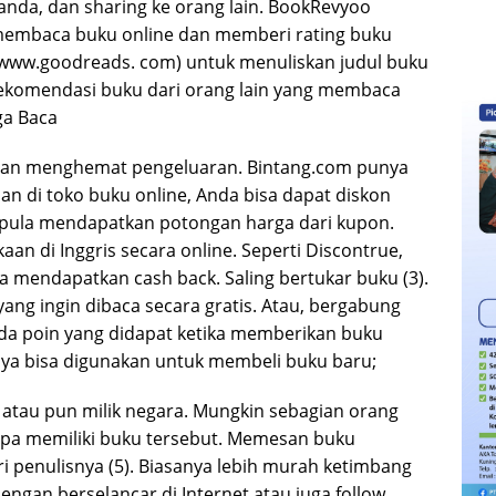
da, dan sharing ke orang lain. BookRevyoo
 membaca buku online dan memberi rating buku
/www.goodreads. com) untuk menuliskan judul buku
rekomendasi buku dari orang lain yang membaca
ga Baca
gan menghemat pengeluaran. Bintang.com punya
taan di toko buku online, Anda bisa dapat diskon
a pula mendapatkan potongan harga dari kupon.
an di Inggris secara online. Seperti Discontrue,
a mendapatkan cash back. Saling bertukar buku (3).
ang ingin dibaca secara gratis. Atau, bergabung
Ada poin yang didapat ketika memberikan buku
nya bisa digunakan untuk membeli buku baru;
a atau pun milik negara. Mungkin sebagian orang
npa memiliki buku tersebut. Memesan buku
i penulisnya (5). Biasanya lebih murah ketimbang
engan berselancar di Internet atau juga follow