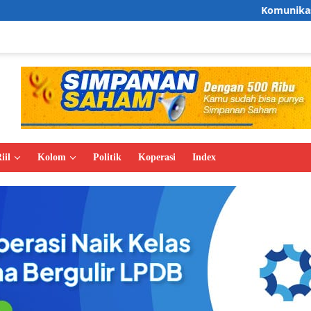
Komunikasi Empati Antar 
iil
Kolom
Politik
Koperasi
Index