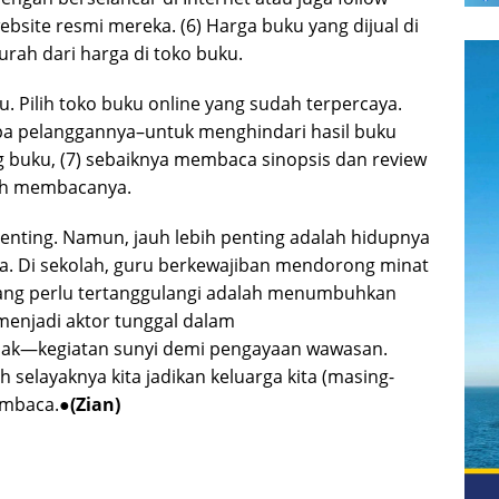
bsite resmi mereka. (6) Harga buku yang dijual di
urah dari harga di toko buku.
pu. Pilih toko buku online yang sudah terpercaya.
pa pelanggannya–untuk menghindari hasil buku
ng buku, (7) sebaiknya membaca sinopsis dan review
dah membacanya.
 penting. Namun, jauh lebih penting adalah hidupnya
. Di sekolah, guru berkewajiban mendorong minat
 yang perlu tertanggulangi adalah menumbuhkan
 menjadi aktor tunggal dalam
k—kegiatan sunyi demi pengayaan wawasan.
 selayaknya kita jadikan keluarga kita (masing-
embaca.●
(
Zian
)