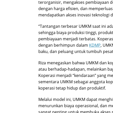
terorganisir, mengakses pembiayaan 
dengan harga efisien, dan memperluas
mendapatkan akses inovasi teknologi d
“Tantangan terbesar UMKM saat ini ada
sehingga biaya produksi tinggi, produk
pembiayaan menjadi terbatas. Koperasi 
dengan berhimpun dalam
KDMP
, UMK
baku, dan peluang untuk tumbuh pesat,” 
Riza menegaskan bahwa UMKM dan koper
atau berhadap-hadapan, melainkan bag
Koperasi menjadi “kendaraan” yang m
sementara UMKM sebagai anggota kope
koperasi tetap hidup dan produktif.
Melalui model ini, UMKM dapat mengh
menurunkan biaya operasional, dan me
sangat penting untuk membuka akses pas