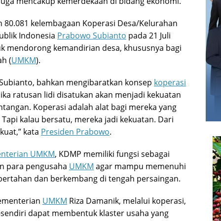
pi juga mencakup kemerdekaan di bidang ekonomi.
n 80.081 kelembagaan Koperasi Desa/Kelurahan
ublik Indonesia
Prabowo Subianto
pada 21 Juli
uk mendorong kemandirian desa, khususnya bagi
h (
UMKM
).
 Subianto, bahkan mengibaratkan konsep
koperasi
pi jika ratusan lidi disatukan akan menjadi kekuatan
angan. Koperasi adalah alat bagi mereka yang
Tapi kalau bersatu, mereka jadi kekuatan. Dari
kuat,” kata
Presiden Prabowo
.
nterian UMKM
, KDMP memiliki fungsi sebagai
an para pengusaha
UMKM
agar mampu memenuhi
bertahan dan berkembang di tengah persaingan.
Kementerian
UMKM
Riza Damanik, melalui koperasi,
-sendiri dapat membentuk klaster usaha yang