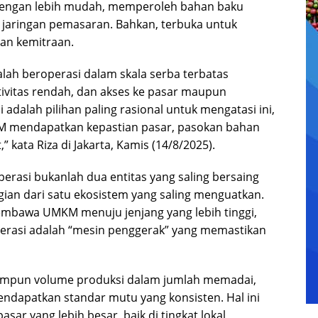
dengan lebih mudah, memperoleh bahan baku
 jaringan pemasaran. Bahkan, terbuka untuk
an kemitraan.
lah beroperasi dalam skala serba terbatas
tivitas rendah, dan akses ke pasar maupun
adalah pilihan paling rasional untuk mengatasi ini,
M mendapatkan kepastian pasar, pasokan bahan
kata Riza di Jakarta, Kamis (14/8/2025).
asi bukanlah dua entitas yang saling bersaing
ian dari satu ekosistem yang saling menguatkan.
embawa UMKM menuju jenjang yang lebih tinggi,
rasi adalah “mesin penggerak” yang memastikan
impun volume produksi dalam jumlah memadai,
ndapatkan standar mutu yang konsisten. Hal ini
ar yang lebih besar, baik di tingkat lokal,