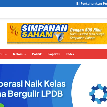
BI Pertahankan Pertumbuhan Ekonomi di
iil
Kolom
Politik
Koperasi
Index