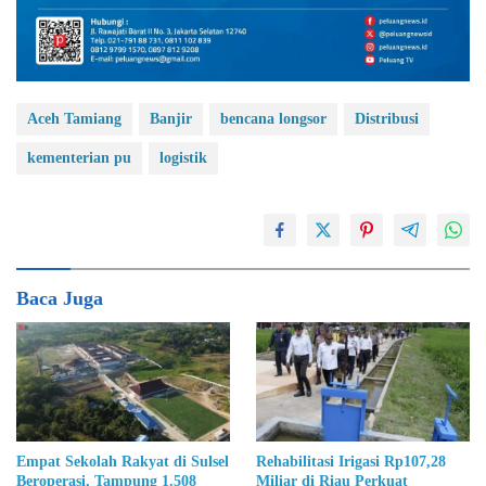
Aceh Tamiang
Banjir
bencana longsor
Distribusi
kementerian pu
logistik
Baca Juga
Empat Sekolah Rakyat di Sulsel
Rehabilitasi Irigasi Rp107,28
Beroperasi, Tampung 1.508
Miliar di Riau Perkuat