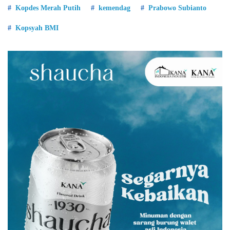
Kopdes Merah Putih
kemendag
Prabowo Subianto
Kopsyah BMI