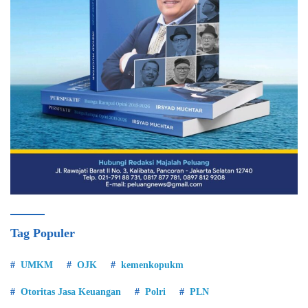
Tag Populer
UMKM
OJK
kemenkopukm
Otoritas Jasa Keuangan
Polri
PLN