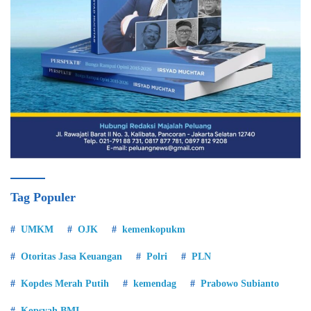
Tag Populer
UMKM
OJK
kemenkopukm
Otoritas Jasa Keuangan
Polri
PLN
Kopdes Merah Putih
kemendag
Prabowo Subianto
Kopsyah BMI