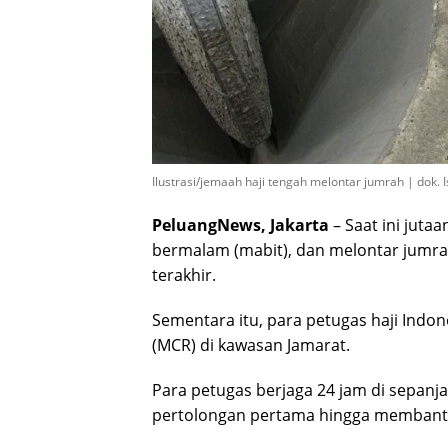
Ilustrasi/jemaah haji tengah melontar jumrah | dok. I
PeluangNews, Jakarta
– Saat ini juta
bermalam (mabit), dan melontar jumrah
terakhir.
Sementara itu, para petugas haji Indo
(MCR) di kawasan Jamarat.
Para petugas berjaga 24 jam di sepan
pertolongan pertama hingga membant