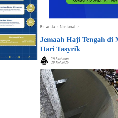
Beranda
Nasional
Jemaah Haji Tengah di 
Hari Tasyrik
YH Rachman
29 Mei 2026