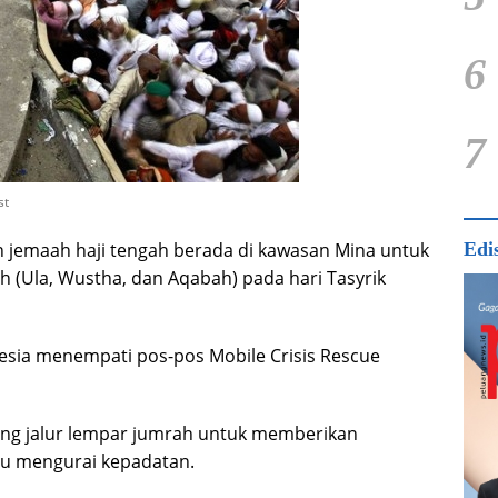
6
7
st
an jemaah haji tengah berada di kawasan Mina untuk
Edi
 (Ula, Wustha, dan Aqabah) pada hari Tasyrik
nesia menempati pos-pos Mobile Crisis Rescue
jang jalur lempar jumrah untuk memberikan
u mengurai kepadatan.