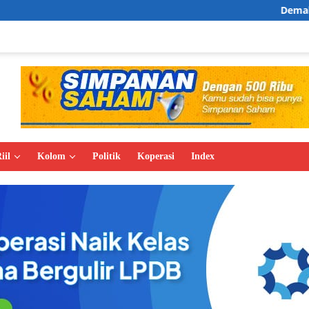
Demak Expo 2026 Ta
iil
Kolom
Politik
Koperasi
Index