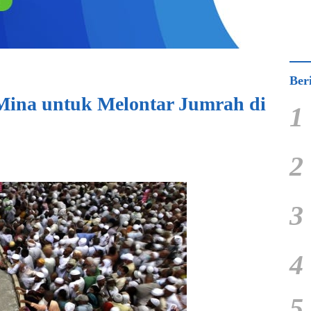
Ber
Mina untuk Melontar Jumrah di
1
2
3
4
5