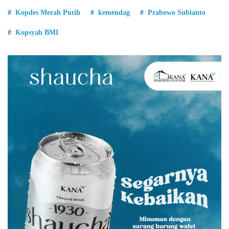
Kopdes Merah Putih
kemendag
Prabowo Subianto
Kopsyah BMI