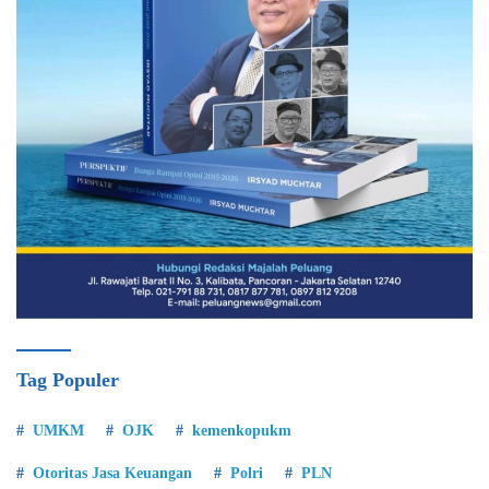
Tag Populer
UMKM
OJK
kemenkopukm
Otoritas Jasa Keuangan
Polri
PLN