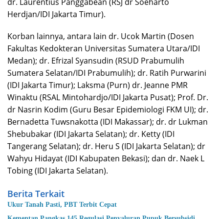
dr. Laurentius Panggabean (RSJ dr Soeharto
Herdjan/IDI Jakarta Timur).
Korban lainnya, antara lain dr. Ucok Martin (Dosen
Fakultas Kedokteran Universitas Sumatera Utara/IDI
Medan); dr. Efrizal Syansudin (RSUD Prabumulih
Sumatera Selatan/IDI Prabumulih); dr. Ratih Purwarini
(IDI Jakarta Timur); Laksma (Purn) dr. Jeanne PMR
Winaktu (RSAL Mintohardjo/IDI Jakarta Pusat); Prof. Dr.
dr Nasrin Kodim (Guru Besar Epidemiologi FKM UI); dr.
Bernadetta Tuwsnakotta (IDI Makassar); dr. dr Lukman
Shebubakar (IDI Jakarta Selatan); dr. Ketty (IDI
Tangerang Selatan); dr. Heru S (IDI Jakarta Selatan); dr
Wahyu Hidayat (IDI Kabupaten Bekasi); dan dr. Naek L
Tobing (IDI Jakarta Selatan).
Berita Terkait
Ukur Tanah Pasti, PBT Terbit Cepat
Kementan Pangkas 145 Regulasi Penyaluran Pupuk Bersubsidi