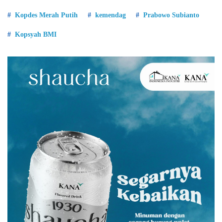
Kopdes Merah Putih
kemendag
Prabowo Subianto
Kopsyah BMI