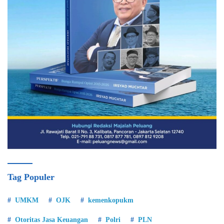
Tag Populer
UMKM
OJK
kemenkopukm
Otoritas Jasa Keuangan
Polri
PLN