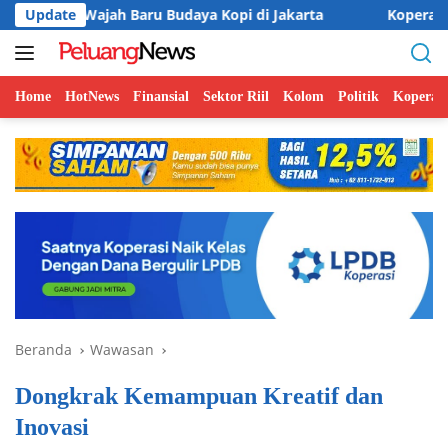
Langsung
 Baru Budaya Kopi di Jakarta
Update
Koperasi BMI Group Tanca
ke
konten
Home
HotNews
Finansial
Sektor Riil
Kolom
Politik
Koperasi
Beranda
Wawasan
Dongkrak Kemampuan Kreatif dan
Inovasi