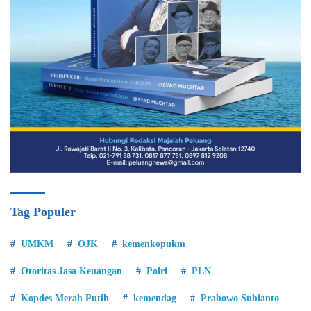
Tag Populer
UMKM
OJK
kemenkopukm
Otoritas Jasa Keuangan
Polri
PLN
Kopdes Merah Putih
kemendag
Prabowo Subianto