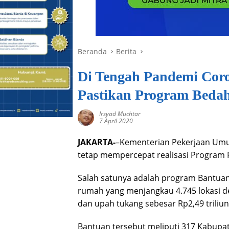
Beranda
Berita
Di Tengah Pandemi Cor
Pastikan Program Beda
Irsyad Muchtar
7 April 2020
JAKARTA-
–Kementerian Pekerjaan Um
tetap mempercepat realisasi Program P
Salah satunya adalah program Bantua
rumah yang menjangkau 4.745 lokasi 
dan upah tukang sebesar Rp2,49 triliun
Bantuan tersebut meliputi 317 Kabupat