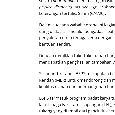
secara
door-to-door
oleh masing-masing
physical distancing
, artinya jaga jarak s
keterangan tertulis, Senin (6/4/20).
Dalam suasana wabah corona ini kegia
uang di daerah melalui pengadaan bah
penyaluran upah tenaga kerja dengan 
bantuan sendiri.
Dengan demikian toko-toko bahan ban
mendapatkan penghasilan tambahan yan
Sekadar diketahui, BSPS merupakan ba
Rendah (MBR) untuk mendorong dan m
kualitas rumah dan pembangunan bar
BSPS termasuk program padat karya tun
lain Tenaga Fasilitator Lapangan (TFL),
tukang yang diambil dari penduduk se