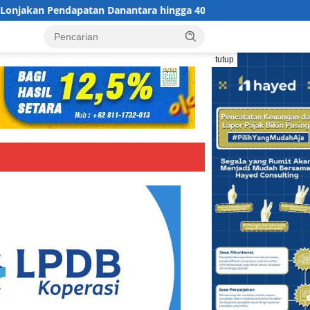
patan Danantara hingga 400% Perlu Verifikasi dan Audit
tutup