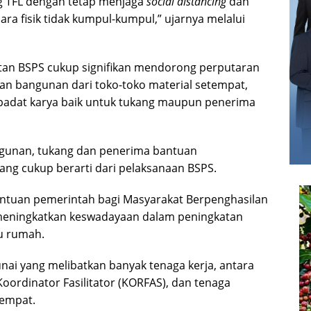
 TFL dengan tetap menjaga
social distancing
dan
ecara fisik tidak kumpul-kumpul,” ujarnya melalui
tan BSPS cukup signifikan mendorong perputaran
an bangunan dari toko-toko material setempat,
padat karya baik untuk tukang maupun penerima
gunan, tukang dan penerima bantuan
g cukup berarti dari pelaksanaan BSPS.
ntuan pemerintah bagi Masyarakat Berpenghasilan
eningkatkan keswadayaan dalam peningkatan
u rumah.
ai yang melibatkan banyak tenaga kerja, antara
 Koordinator Fasilitator (KORFAS), dan tenaga
tempat.