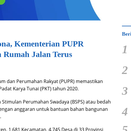
Ber
ona, Kementerian PUPR
1
h Rumah Jalan Terus
2
um dan Perumahan Rakyat (PUPR) memastikan
3
adat Karya Tunai (PKT) tahun 2020.
n Stimulan Perumahan Swadaya (BSPS) atau bedah
4
dengan anggaran untuk bantuan bahan bangunan
.
5
en, 1.681 Kecamatan, 4.745 Desa di 33 Provinsi