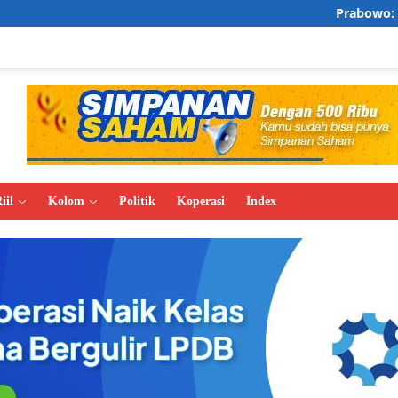
Prabowo: Lonjakan Penda
iil
Kolom
Politik
Koperasi
Index