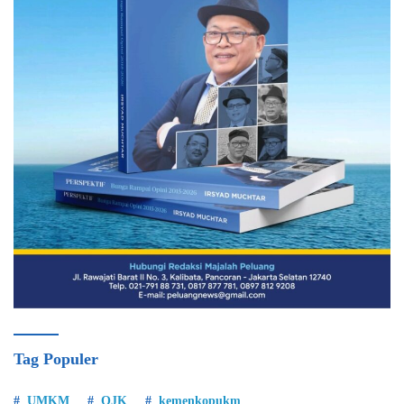
Tag Populer
UMKM
OJK
kemenkopukm