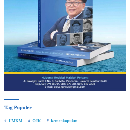
Tag Populer
UMKM
OJK
kemenkopukm