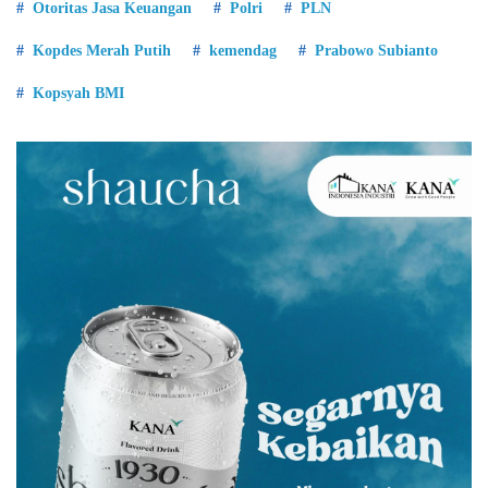
Otoritas Jasa Keuangan
Polri
PLN
Kopdes Merah Putih
kemendag
Prabowo Subianto
Kopsyah BMI