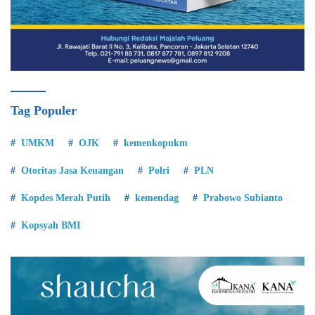
Tag Populer
UMKM
OJK
kemenkopukm
Otoritas Jasa Keuangan
Polri
PLN
Kopdes Merah Putih
kemendag
Prabowo Subianto
Kopsyah BMI