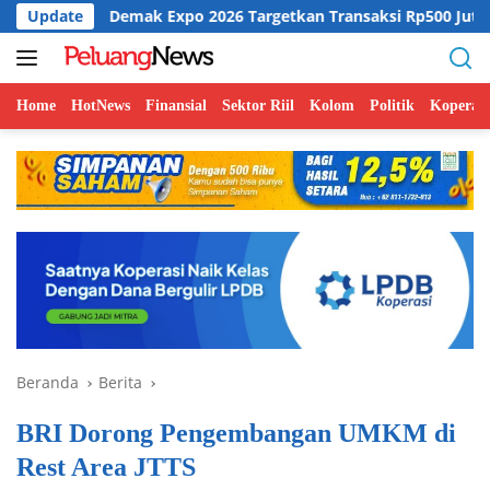
Langsung
Demak Expo 2026 Targetkan Transaksi Rp500 Juta
Update
Si
ke
konten
Home
HotNews
Finansial
Sektor Riil
Kolom
Politik
Koperasi
Beranda
Berita
BRI Dorong Pengembangan UMKM di
Rest Area JTTS