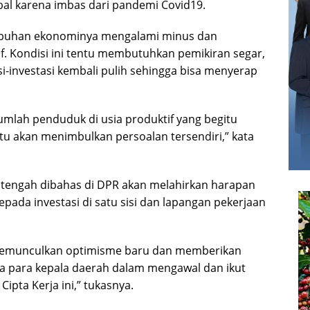
al karena imbas dari pandemi Covid19.
mbuhan ekonominya mengalami minus dan
if. Kondisi ini tentu membutuhkan pemikiran segar,
si-investasi kembali pulih sehingga bisa menyerap
jumlah penduduk di usia produktif yang begitu
entu akan menimbulkan persoalan tersendiri,” kata
 tengah dibahas di DPR akan melahirkan harapan
pada investasi di satu sisi dan lapangan pekerjaan
memunculkan optimisme baru dan memberikan
para kepala daerah dalam mengawal dan ikut
pta Kerja ini,” tukasnya.