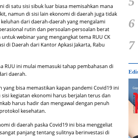
5
ini di satu sisi sibuk luar biasa memisahkan mana
t, namun di sisi lain ekonomi di daerah juga tidak
6
 keluhan dari daerah-daerah yang mengalami
perasional rutin dan persoalan-persoalan berat
ya untuk webinar yang mengangkat tema RUU CK
7
si di Daerah dari Kantor Apkasi Jakarta, Rabu
na RUU ini mulai memasuki tahap pembahasan di
Edi
ari daerah.
un yang bisa memastikan kapan pandemi Covid19 ini
tu sisi kegiatan ekonomi harus berjalan terus dan
emkab harus hadir dan mengawal dengan penuh
 protokol kesehatan.
i di daerah paska Covid19 ini bisa menggeliat
sangat panjang tentang sulitnya berinvestasi di