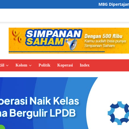
MBG Dipertajam, Zulhas Prioritas
iil
Kolom
Politik
Koperasi
Index