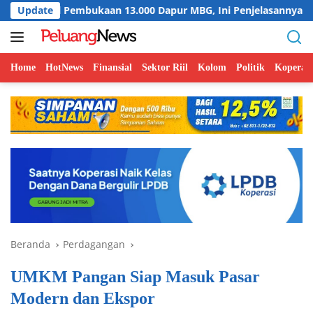
Langsung
ukaan 13.000 Dapur MBG, Ini Penjelasannya
Update
Menkop Bang
ke
konten
Home
HotNews
Finansial
Sektor Riil
Kolom
Politik
Koperasi
Beranda
Perdagangan
UMKM Pangan Siap Masuk Pasar
Modern dan Ekspor