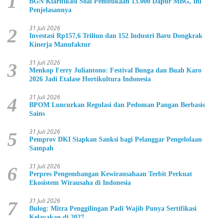
1
BGN Klarifikasi Soal Pembukaan 13.000 Dapur MBG, Ini
Penjelasannya
31 Juli 2026
2
Investasi Rp157,6 Triliun dan 152 Industri Baru Dongkrak
Kinerja Manufaktur
31 Juli 2026
3
Menkop Ferry Juliantono: Festival Bunga dan Buah Karo
2026 Jadi Etalase Hortikultura Indonesia
31 Juli 2026
4
BPOM Luncurkan Regulasi dan Pedoman Pangan Berbasis
Sains
31 Juli 2026
5
Pemprov DKI Siapkan Sanksi bagi Pelanggar Pengelolaan
Sampah
31 Juli 2026
6
Perpres Pengembangan Kewirausahaan Terbit Perkuat
Ekosistem Wirausaha di Indonesia
31 Juli 2026
7
Bulog: Mitra Penggilingan Padi Wajib Punya Sertifikasi
Kelayakan di 2027