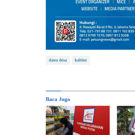
dana desa
kaltim
Baca Juga