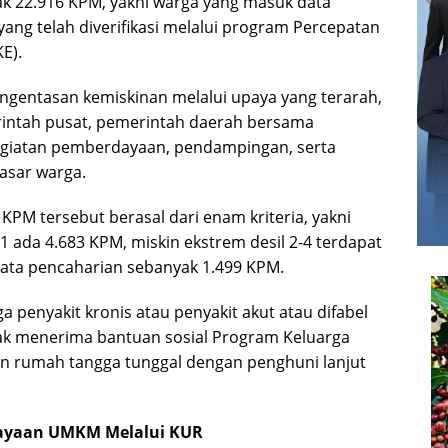
yak 22.916 KPM, yakni warga yang masuk data
ang telah diverifikasi melalui program Percepatan
E).
gentasan kemiskinan melalui upaya yang terarah,
rintah pusat, pemerintah daerah bersama
egiatan pemberdayaan, pendampingan, serta
asar warga.
KPM tersebut berasal dari enam kriteria, yakni
 1 ada 4.683 KPM, miskin ekstrem desil 2-4 terdapat
mata pencaharian sebanyak 1.499 KPM.
a penyakit kronis atau penyakit akut atau difabel
dak menerima bantuan sosial Program Keluarga
n rumah tangga tunggal dengan penghuni lanjut
ayaan UMKM Melalui KUR