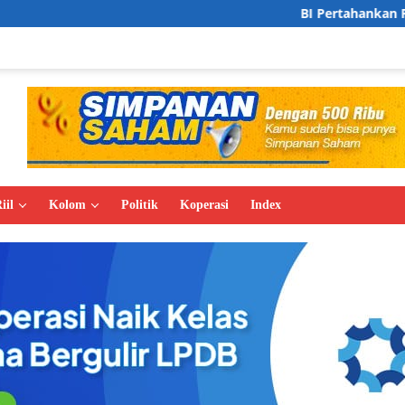
BI Pertahankan Pertumbuhan Ekono
iil
Kolom
Politik
Koperasi
Index