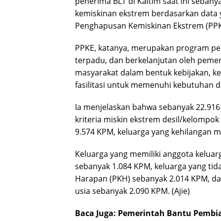
penerima BLT di Kaltim saat ini seban
kemiskinan ekstrem berdasarkan data y
Penghapusan Kemiskinan Ekstrem (PPK
PPKE, katanya, merupakan program pen
terpadu, dan berkelanjutan oleh peme
masyarakat dalam bentuk kebijakan, k
fasilitasi untuk memenuhi kebutuhan d
Ia menjelaskan bahwa sebanyak 22.916 
kriteria miskin ekstrem desil/kelompok
9.574 KPM, keluarga yang kehilangan 
Keluarga yang memiliki anggota keluarg
sebanyak 1.084 KPM, keluarga yang ti
Harapan (PKH) sebanyak 2.014 KPM, da
usia sebanyak 2.090 KPM. (Ajie)
Baca Juga:
Pemerintah Bantu Pembi