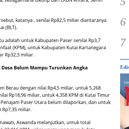
5
, sebagaimana dikutip dari LKBN Antara, Senin
6
sebut, katanya , senilai Rp82,5 miliar diantaranya
i (BLT).
7
itu adalah untuk Kabupaten Paser senilai Rp3,7
anfaat (KPM), untuk Kabupaten Kutai Kartanegara
 Rp32,3 miliar.
Edi
na Desa Belum Mampu Turunkan Angka
 Berau dengan nilai Rp4,5 miliar, untuk 5.268
lai Rp18,96 miliar, untuk 4.358 KPM di Kutai Timur
n Penajam Paser Utara belum dilaporkan, dan untuk
 Rp7,35 miliar.
awati, Aswanda melanjutkan, untuk total